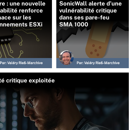
e : une nouvelle
SonicWall alerte d’une
abilité renforce
vulnérabilité critique
ace sur les
dans ses pare-feu
onnements ESXi
SMA 1000
Par:
Valéry Rieß-Marchive
Par:
Valéry Rieß-Marchive
té critique exploitée