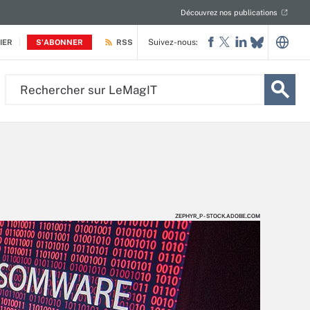
Découvrez nos publications
Suivez-nous:
IER
S'ABONNER
RSS
Rechercher
sur
LeMagIT
ZEPHYR_P - STOCK.ADOBE.COM
ZEPHYR_P - STOCK.ADOBE.COM