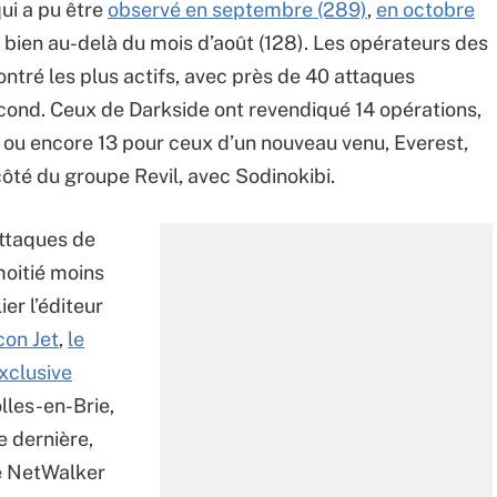
ui a pu être
observé
en septembre (289)
,
en octobre
s bien au-delà du mois d’août (128). Les opérateurs des
ntré les plus actifs, avec près de 40 attaques
econd. Ceux de Darkside ont revendiqué 14 opérations,
 ou encore 13 pour ceux d’un nouveau venu, Everest,
ôté du groupe Revil, avec Sodinokibi.
ttaques de
oitié moins
er l’éditeur
con Jet
,
le
Exclusive
olles-en-Brie,
e dernière,
e NetWalker