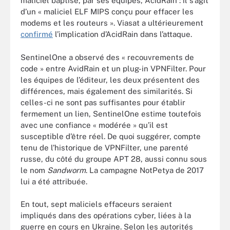
maliciel baptisé, par ses équipes, AcidRain : il s’agit
d’un « maliciel ELF MIPS conçu pour effacer les
modems et les routeurs ». Viasat a ultérieurement
confirmé
l’implication d’AcidRain dans l’attaque.
SentinelOne a observé des « recouvrements de
code » entre AvidRain et un plug-in VPNFilter. Pour
les équipes de l’éditeur, les deux présentent des
différences, mais également des similarités. Si
celles-ci ne sont pas suffisantes pour établir
fermement un lien, SentinelOne estime toutefois
avec une confiance « modérée » qu’il est
susceptible d’être réel. De quoi suggérer, compte
tenu de l’historique de VPNFilter, une parenté
russe, du côté du groupe APT 28, aussi connu sous
le nom
Sandworm
. La campagne NotPetya de 2017
lui a été attribuée.
En tout, sept maliciels effaceurs seraient
impliqués dans des opérations cyber, liées à la
guerre en cours en Ukraine. Selon les autorités