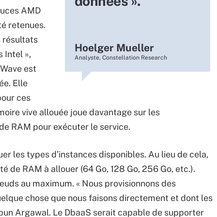
données ».
 puces AMD
té retenues.
résultats
Hoelger Mueller
Intel »,
Analyste, Constellation Research
tWave est
e. Elle
pour ces
moire vive allouée joue davantage sur les
de RAM pour exécuter le service.
r les types d’instances disponibles. Au lieu de cela,
té de RAM à allouer (64 Go, 128 Go, 256 Go, etc.).
œuds au maximum. « Nous provisionnons des
uelque chose que nous faisons directement et dont les
 Nipun Argawal. Le DbaaS serait capable de supporter