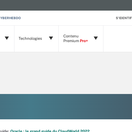
CYBERHEBDO
S'IDENTIF
Contenu
Technologies
Premium
Pro+
 guide:
Oracle : le grand guide du CloudWorld 2022