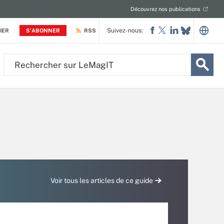
Découvrez nos publications
Suivez-nous:
IER
S'ABONNER
RSS
Rechercher
sur
LeMagIT
Voir tous les articles de ce guide