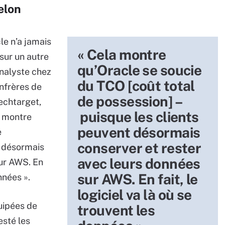
elon
le n’a jamais
« Cela montre
sur un autre
qu’Oracle se soucie
analyste chez
du TCO [coût total
nfrères de
de possession] –
echtarget,
puisque les clients
a montre
peuvent désormais
e
conserver et rester
t désormais
avec leurs données
sur AWS. En
sur AWS. En fait, le
onnées ».
logiciel va là où se
uipées de
trouvent les
esté les