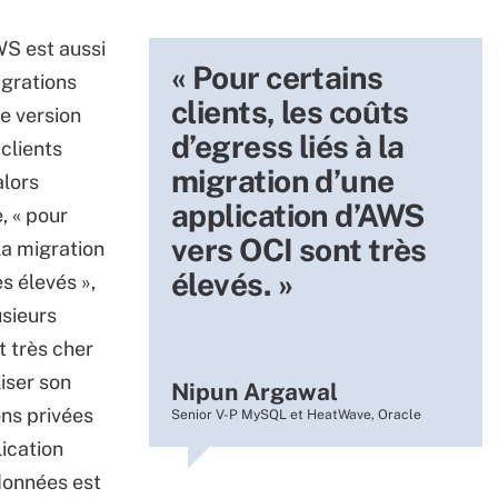
S est aussi
« Pour certains
grations
clients, les coûts
e version
d’egress liés à la
clients
migration d’une
alors
application d’AWS
, « pour
vers OCI sont très
 la migration
élevés. »
s élevés »,
usieurs
t très cher
liser son
Nipun Argawal
ons privées
Senior V-P MySQL et HeatWave, Oracle
ication
données est