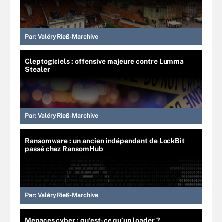
Par:
Valéry Rieß-Marchive
Cleptogiciels : offensive majeure contre Lumma
Stealer
Par:
Valéry Rieß-Marchive
Ransomware : un ancien indépendant de LockBit
passé chez RansomHub
Par:
Valéry Rieß-Marchive
Menaces cyber : qu’est-ce qu’un loader ?