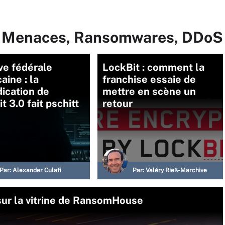
ur Menaces, Ransomwares, DDoS
ve fédérale
LockBit : comment la
aine : la
franchise essaie de
ication de
mettre en scène un
t 3.0 fait pschitt
retour
Par:
Alexander Culafi
Par:
Valéry Rieß-Marchive
sur la vitrine de RansomHouse