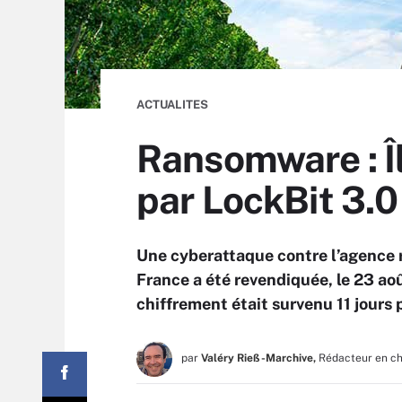
ACTUALITES
Ransomware : Î
par LockBit 3.0
Une cyberattaque contre l’agence r
France a été revendiquée, le 23 août
chiffrement était survenu 11 jours p
par
Valéry Rieß-Marchive,
Rédacteur en c