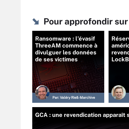
Pour approfondir s
Ransomware : l’évasif
Réser
ThreeAM commence à
améric
divulguer les données
revend
de ses victimes
LockBi
Par:
Valéry Rieß-Marchive
GCA : une revendication apparaît 