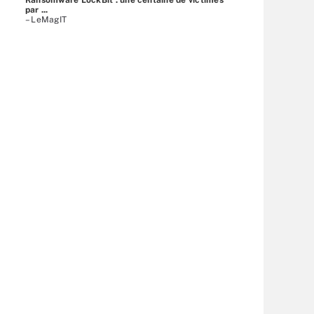
par ...
– LeMagIT