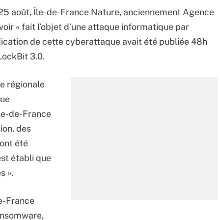
25 août, Île-de-France Nature, anciennement Agence
oir « fait l’objet d’une attaque informatique par
ndication de cette cyberattaque avait été publiée 48h
 LockBit 3.0.
e régionale
que
Île-de-France
sion, des
nt été
st établi que
s ».
de-France
ransomware,