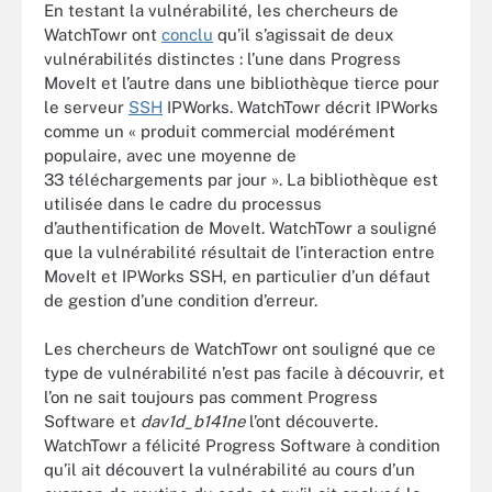
En testant la vulnérabilité, les chercheurs de
WatchTowr ont
conclu
qu’il s’agissait de deux
vulnérabilités distinctes : l’une dans Progress
MoveIt et l’autre dans une bibliothèque tierce pour
le serveur
SSH
IPWorks. WatchTowr décrit IPWorks
comme un « produit commercial modérément
populaire, avec une moyenne de
33 téléchargements par jour ». La bibliothèque est
utilisée dans le cadre du processus
d’authentification de MoveIt. WatchTowr a souligné
que la vulnérabilité résultait de l’interaction entre
MoveIt et IPWorks SSH, en particulier d’un défaut
de gestion d’une condition d’erreur.
Les chercheurs de WatchTowr ont souligné que ce
type de vulnérabilité n’est pas facile à découvrir, et
l’on ne sait toujours pas comment Progress
Software et
dav1d_b141ne
l’ont découverte.
WatchTowr a félicité Progress Software à condition
qu’il ait découvert la vulnérabilité au cours d’un