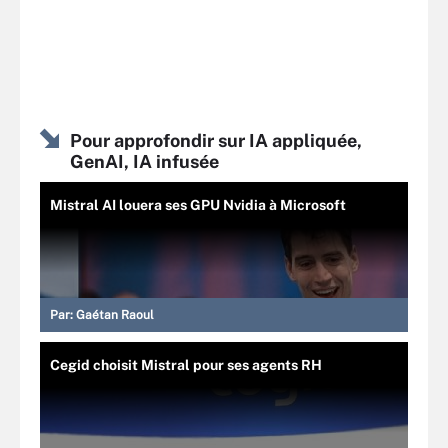
Pour approfondir sur IA appliquée,
GenAI, IA infusée
Mistral AI louera ses GPU Nvidia à Microsoft
Par:
Gaétan Raoul
Cegid choisit Mistral pour ses agents RH