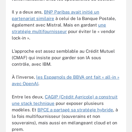
Il y a deux ans,
BNP Paribas avait initié un
partenariat similaire
à celui de la Banque Postale,
également avec Mistral. Mais en gardant
une
stratégie multifournisseur
pour éviter le « vendor
lock-in ».
L’approche est assez semblable au Crédit Mutuel
(CMAF) qui insiste pour garder son IA sous
contrôle, avec IBM.
À l’inverse,
les Espagnols de BBVA ont fait « all-in »
avec OpenAI
.
Entre les deux,
CAGIP (Crédit Agricole) a construit
une stack technique
pour exposer plusieurs
modèles. Et
BPCE a partagé sa stratégie hybride
, à
la fois multifournisseur (souverains et non
souverains), mais aussi en mélangeant cloud et on
prem.