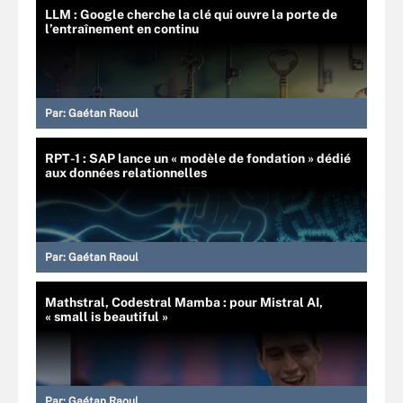
LLM : Google cherche la clé qui ouvre la porte de
l’entraînement en continu
Par:
Gaétan Raoul
RPT-1 : SAP lance un « modèle de fondation » dédié
aux données relationnelles
Par:
Gaétan Raoul
Mathstral, Codestral Mamba : pour Mistral AI,
« small is beautiful »
Par:
Gaétan Raoul