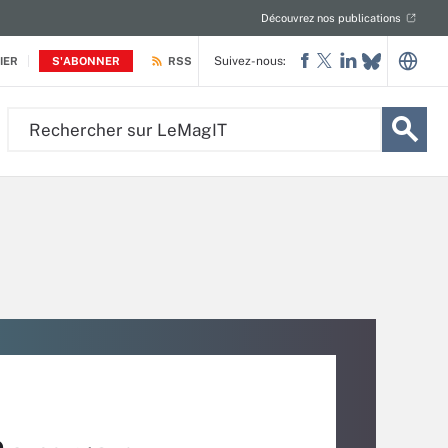
Découvrez nos publications
Suivez-nous:
IER
S'ABONNER
RSS
Rechercher
sur
LeMagIT