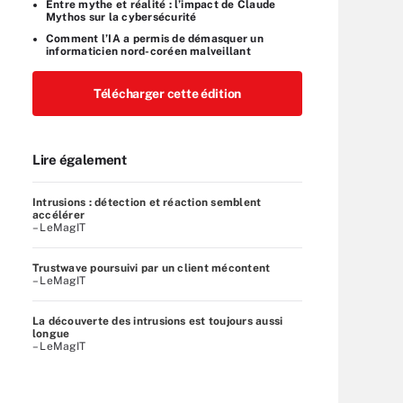
Entre mythe et réalité : l’impact de Claude
Mythos sur la cybersécurité
Comment l’IA a permis de démasquer un
informaticien nord-coréen malveillant
Télécharger cette édition
Lire également
Intrusions : détection et réaction semblent
accélérer
– LeMagIT
Trustwave poursuivi par un client mécontent
– LeMagIT
La découverte des intrusions est toujours aussi
longue
– LeMagIT