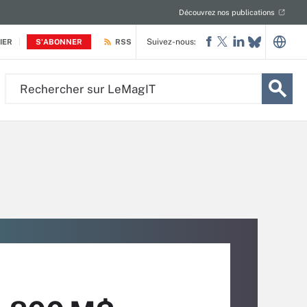
Découvrez nos publications
Suivez-nous:
IER
S'ABONNER
RSS
Rechercher
sur
LeMagIT