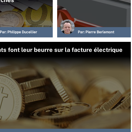
rchés
Par:
Philippe Ducellier
Par:
Pierre Berlemont
ts font leur beurre sur la facture électrique