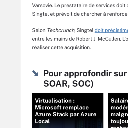
Varsovie. Le prestataire de services doi
Singtel et prévoit de chercher à renforc
Selon
Techcrunch
, Singtel
doit précisém
entre les mains de Robert J. McCullen. L
réaliser cette acquisition.
Pour approfondir sur
SOAR, SOC)
Virtualisation :
Salair
Microsoft remplace
modér
Azure Stack par Azure
malgré
Local
toujou