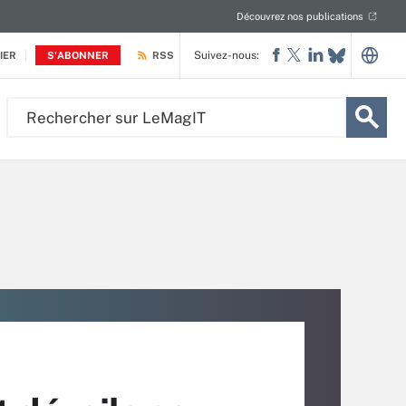
Découvrez nos publications
Suivez-nous:
IER
S'ABONNER
RSS
Rechercher
sur
LeMagIT