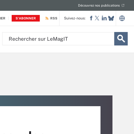
Découvrez nos publications
Suivez-nous:
IER
S'ABONNER
RSS
Rechercher
sur
LeMagIT