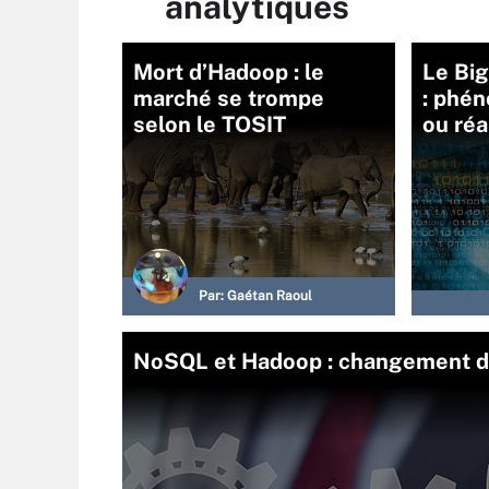
analytiques
Mort d’Hadoop : le
Le Big
marché se trompe
: phé
selon le TOSIT
ou réa
Par:
Gaétan Raoul
NoSQL et Hadoop : changement d