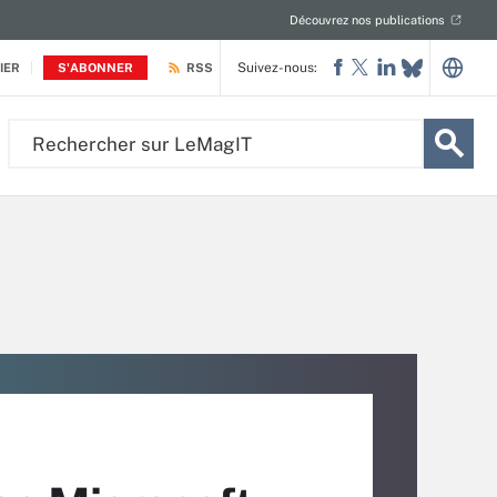
Découvrez nos publications
Suivez-nous:
IER
S'ABONNER
RSS
Rechercher
sur
LeMagIT