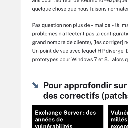
ans pour l’éditeur de Redmond – explique :
quelque chose que nous faisons normaleme
Pas question non plus de « malice » là, 
problèmes n’affectent pas la configurati
grand nombre de clients), [les corriger] n
Un point de vue avec lequel HP diverge. D
prototypes pour Windows 7 et 8.1 alors q
Pour approfondir sur
des correctifs (patch
Exchange Server : des
Vulnér
années de
millé
vulnérabilités
excep