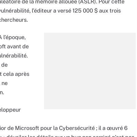
aléatoire de la mémoire allouée (ASLR). Pour cette
vulnérabilité, l’éditeur a versé 125 000 $ aux trois
chercheurs.
A l’époque,
oft avant de
lnérabilité.
e de
t cela après
l ne
n.
veloppeur
r de Microsoft pour la Cybersécurité ; il a œuvré 6