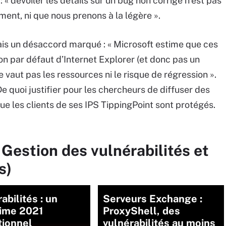
 « dévoiler les détails sur un bug non corrigé n’est pas
nt, ni que nous prenons à la légère ».
mais un désaccord marqué : « Microsoft estime que ces
on par défaut d’Internet Explorer (et donc pas un
e vaut pas les ressources ni le risque de régression ».
e quoi justifier pour les chercheurs de diffuser des
ue les clients de ses IPS TippingPoint sont protégés.
 Gestion des vulnérabilités et
s)
abilités : un
Serveurs Exchange :
sime 2021
ProxyShell, des
tionnel
vulnérabilités au moins