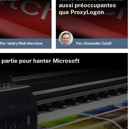
aussi préoccupantes
que ProxyLogon
Par:
Valéry Rieß-Marchive
Par:
Alexander Culafi
 partie pour hanter Microsoft