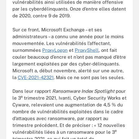
vulnérabilités ainsi utilisées de manière offensive
par les cyberdélinquants. Onze d’entre elles datent
de 2020, contre 9 de 2019.
Sur ce front, Microsoft Exchange – et ses
administrateurs – a connu une année pour le moins
mouvementée. Les vulnérabilités l’affectant,
surnommées
ProxyLogon
et
ProxyShell
, ont fait
couler beaucoup d’encre et n’ont pas manqué d’être
largement exploitées par des cyber-délinquants.
Microsoft a, début novembre, alerté sur une autre,
la
CVE-2021-42321
. Mais ce ne sont pas les seules.
Dans leur rapport
Ransomware Index Spotlight
pour
e
le 3
trimestre 2021, Ivanti, Cyber Security Works et
Cyware, relevaient une augmentation de 4,5 % du
nombre de vulnérabilités exploitées dans le cadre
d’attaques avec ransomware, par rapport au
trimestre précédent. Et de préciser : « 12 nouvelles
e
vulnérabilités liées à un ransomware pour le 3
trimestre 2021, ce qui fait un total de