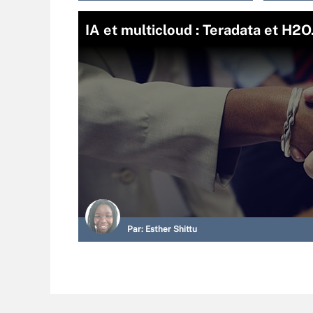
IA et multicloud : Teradata et H2O.
Par:
Esther Shittu