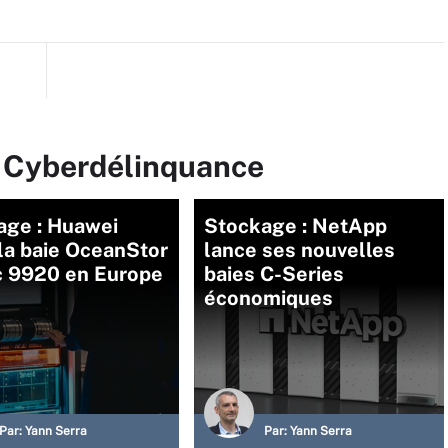
r Cyberdélinquance
age : Huawei
Stockage : NetApp
la baie OceanStor
lance ses nouvelles
ic 9920 en Europe
baies C-Series
économiques
Par:
Yann Serra
Par:
Yann Serra