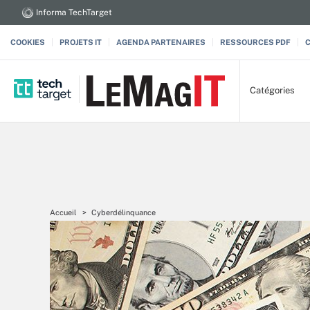
Informa TechTarget
COOKIES
PROJETS IT
AGENDA PARTENAIRES
RESSOURCES PDF
Catégories
Accueil
Cyberdélinquance