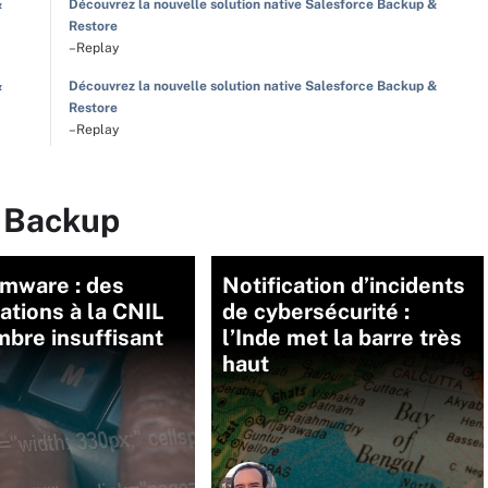
&
Découvrez la nouvelle solution native Salesforce Backup &
Restore
–Replay
&
Découvrez la nouvelle solution native Salesforce Backup &
Restore
–Replay
r Backup
mware : des
Notification d’incidents
cations à la CNIL
de cybersécurité :
bre insuffisant
l’Inde met la barre très
haut