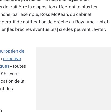
devrait être la disposition affectant le plus les
anche, par exemple, Ross McKean, du cabinet
impératif de notification de brèche au Royaume-Uni et
er [les brèches éventuelles] si elles peuvent l’éviter,
 européen de
la
directive
iques
– toutes
015 – vont
ication de la
ant des
on