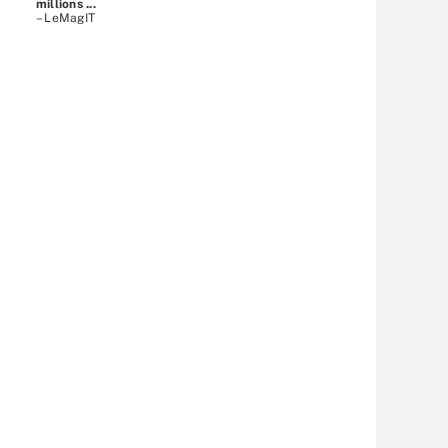
millions ...
– LeMagIT