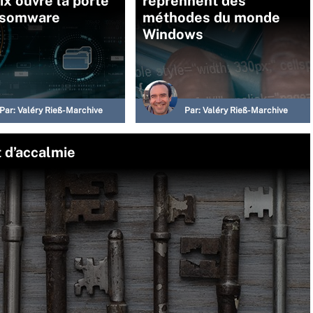
ix ouvre la porte
reprennent des
nsomware
méthodes du monde
Windows
Par:
Valéry Rieß-Marchive
Par:
Valéry Rieß-Marchive
 d’accalmie