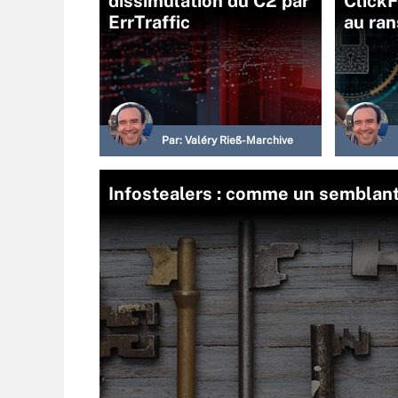
dissimulation du C2 par
ClickF
ErrTraffic
au ra
Par:
Valéry Rieß-Marchive
Infostealers : comme un semblant