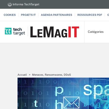
Informa TechTarget
COOKIES
PROJETS IT
AGENDA PARTENAIRES
RESSOURCES PDF
Catégories
Accueil
Menaces, Ransomwares, DDoS