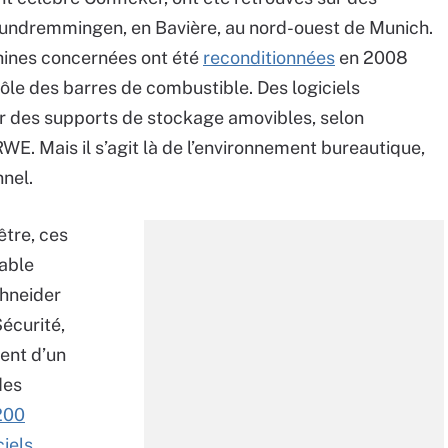
 Gundremmingen, en Bavière, au nord-ouest de Munich.
hines concernées ont été
reconditionnées
en 2008
rôle des barres de combustible. Des logiciels
ur des supports de stockage amovibles, selon
 RWE. Mais il s’agit là de l’environnement bureautique,
nel.
être, ces
table
chneider
Sécurité,
ment d’un
des
200
ciels