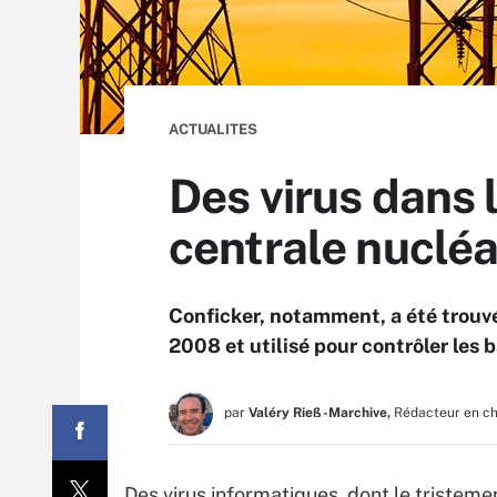
ACTUALITES
Des virus dans 
centrale nuclé
Conficker, notamment, a été trouv
2008 et utilisé pour contrôler les 
par
Valéry Rieß-Marchive,
Rédacteur en c
Des virus informatiques, dont le tristeme