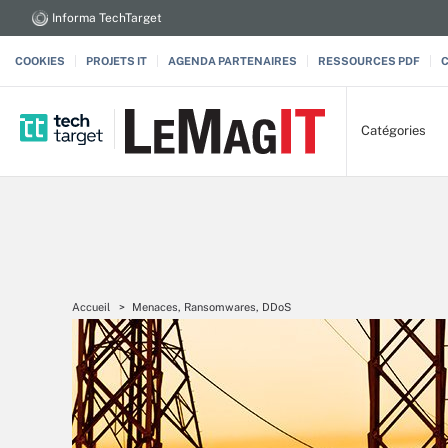
Informa TechTarget
COOKIES
PROJETS IT
AGENDA PARTENAIRES
RESSOURCES PDF
Catégories
Accueil
Menaces, Ransomwares, DDoS