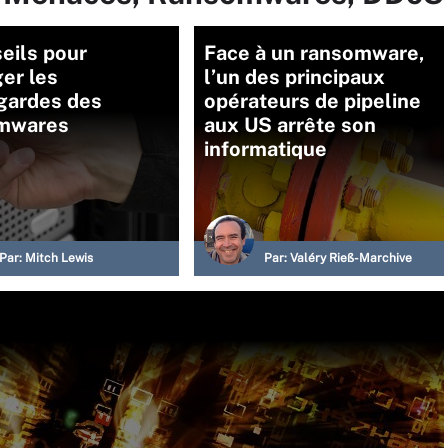
eils pour
Face à un ransomware,
er les
l’un des principaux
gardes des
opérateurs de pipeline
mwares
aux US arrête son
informatique
Par:
Mitch Lewis
Par:
Valéry Rieß-Marchive