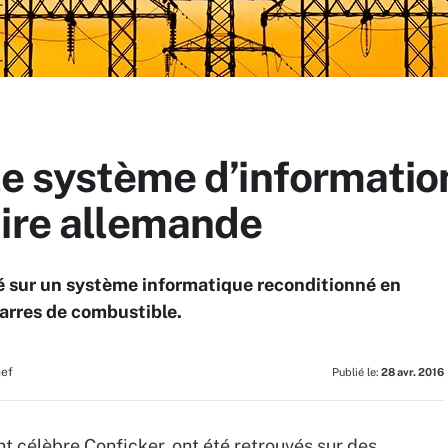
le système d’informatio
aire allemande
é sur un système informatique reconditionné en
barres de combustible.
hef
Publié le:
28 avr. 2016
nt célèbre Conficker, ont été retrouvés sur des