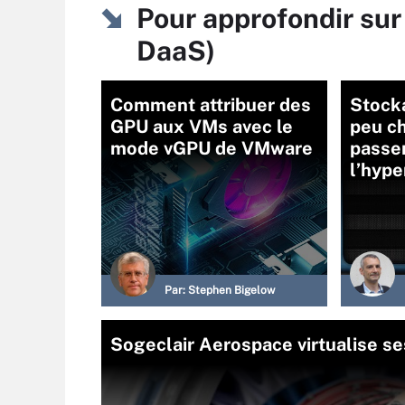
Pour approfondir sur 
DaaS)
Comment attribuer des
Stocka
GPU aux VMs avec le
peu c
mode vGPU de VMware
passe
l’hyp
Par:
Stephen Bigelow
Sogeclair Aerospace virtualise se