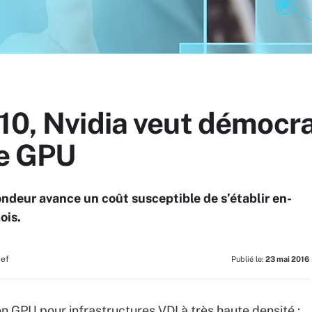
10, Nvidia veut démocra
de GPU
ondeur avance un coût susceptible de s’établir en-
ois.
hef
Publié le:
23 mai 2016
on GPU pour infrastructures VDI à très haute densité :