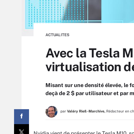
ACTUALITES
Avec la Tesla M
virtualisation 
Misant sur une densité élevée, le f
deçà de 2 $ par utilisateur et par m
par
Valéry Rieß-Marchive,
Rédacteur en c
Nvidia vient de présenter le Tesla M10, s