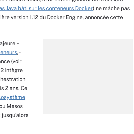
as Java bâti sur les conteneurs Docker
) ne mâche pas
rnière version 1.12 du Docker Engine, annoncée cette
majeure »
teneurs
, -
ance (voir
12 intègre
chestration
s 2 ans. Ce
écosystème
ou Mesos
 jusqu’alors