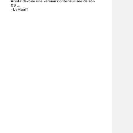
Arista dévoile une version conteneurisée de son
OS ...
– LeMagIT