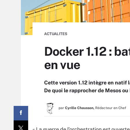
ACTUALITES
Docker 1.12 : ba
en vue
Cette version 1.12 intègre en nati
De quoi le rapprocher de Mesos ou
par
Cyrille Chausson,
Rédacteur en Chef
« La guerre de l’orchestration est ouverte