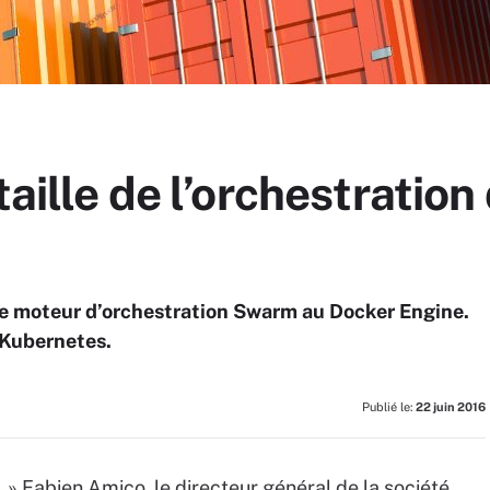
taille de l’orchestratio
f le moteur d’orchestration Swarm au Docker Engine.
 Kubernetes.
Publié le:
22 juin 2016
. » Fabien Amico, le directeur général de la société