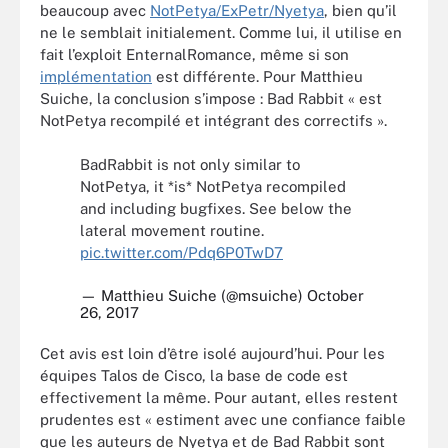
beaucoup avec
NotPetya/ExPetr/Nyetya
, bien qu’il
ne le semblait initialement. Comme lui, il utilise en
fait l’exploit EnternalRomance, même si son
implémentation
est différente. Pour Matthieu
Suiche, la conclusion s’impose : Bad Rabbit « est
NotPetya recompilé et intégrant des correctifs ».
BadRabbit is not only similar to
NotPetya, it *is* NotPetya recompiled
and including bugfixes. See below the
lateral movement routine.
pic.twitter.com/Pdq6P0TwD7
— Matthieu Suiche (@msuiche)
October
26, 2017
Cet avis est loin d’être isolé aujourd’hui. Pour les
équipes Talos de Cisco, la base de code est
effectivement la même. Pour autant, elles restent
prudentes est « estiment avec une confiance faible
que les auteurs de Nyetya et de Bad Rabbit sont