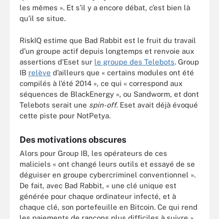
les mêmes ». Et s’il y a encore débat, c’est bien là
qu’il se situe.
RiskIQ estime que Bad Rabbit est le fruit du travail
d’un groupe actif depuis longtemps et renvoie aux
assertions d’Eset sur
le groupe des Telebots
. Group
IB
relève
d’ailleurs que « certains modules ont été
compilés à l’été 2014 », ce qui « correspond aux
séquences de BlackEnergy », ou Sandworm, et dont
Telebots serait une
spin-off
. Eset avait déjà évoqué
cette piste pour NotPetya.
Des motivations obscures
Alors pour Group IB, les opérateurs de ces
maliciels « ont changé leurs outils et essayé de se
déguiser en groupe cybercriminel conventionnel ».
De fait, avec Bad Rabbit, « une clé unique est
générée pour chaque ordinateur infecté, et à
chaque clé, son portefeuille en Bitcoin. Ce qui rend
les paiements de rançons plus difficiles à suivre ».