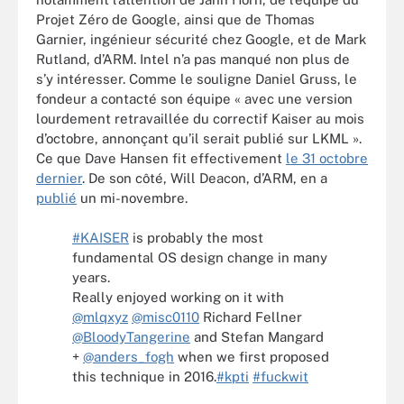
Projet Zéro de Google, ainsi que de Thomas
Garnier, ingénieur sécurité chez Google, et de Mark
Rutland, d’ARM. Intel n’a pas manqué non plus de
s’y intéresser. Comme le souligne Daniel Gruss, le
fondeur a contacté son équipe « avec une version
lourdement retravaillée du correctif Kaiser au mois
d’octobre, annonçant qu’il serait publié sur LKML ».
Ce que Dave Hansen fit effectivement
le 31 octobre
dernier
. De son côté, Will Deacon, d’ARM, en a
publié
un mi-novembre.
#KAISER
is probably the most
fundamental OS design change in many
years.
Really enjoyed working on it with
@mlqxyz
@misc0110
Richard Fellner
@BloodyTangerine
and Stefan Mangard
+
@anders_fogh
when we first proposed
this technique in 2016.
#kpti
#fuckwit