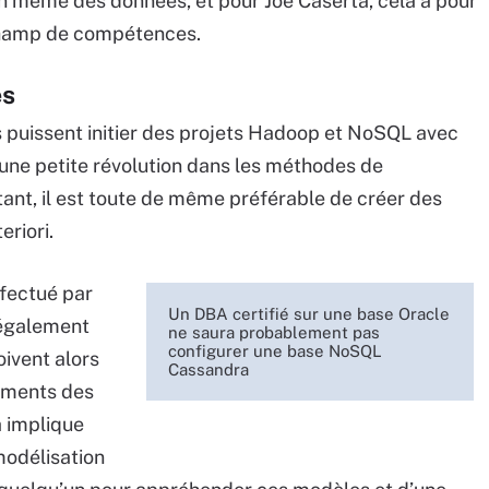
n même des données, et pour Joe Caserta, cela a pour
 champ de compétences.
es
s puissent initier des projets Hadoop et NoSQL avec
une petite révolution dans les méthodes de
ant, il est toute de même préférable de créer des
riori.
ffectué par
Un DBA certifié sur une base Oracle
 également
ne saura probablement pas
configurer une base NoSQL
oivent alors
Cassandra
ements des
 implique
 modélisation