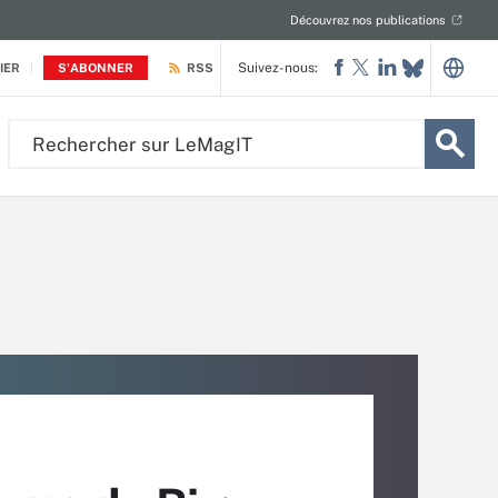
Découvrez nos publications
Suivez-nous:
IER
S'ABONNER
RSS
Rechercher
sur
LeMagIT