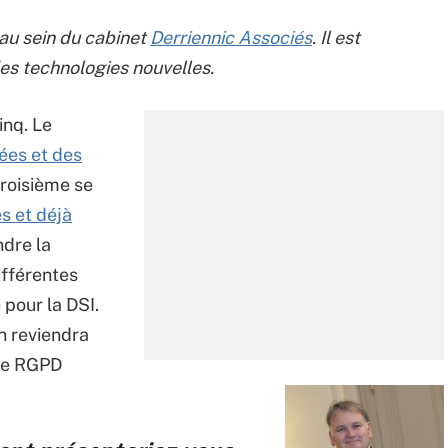
au sein du cabinet
Derriennic Associés
. Il est
des technologies nouvelles.
inq. Le
ées et des
troisième se
es et déjà
ndre la
ifférentes
 pour la DSI.
en reviendra
 le RGPD