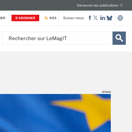
Découvrez nos publications
Suivez-nous:
IER
S'ABONNER
RSS
Rechercher
sur
LeMagIT
ISTOCK
ISTOCK