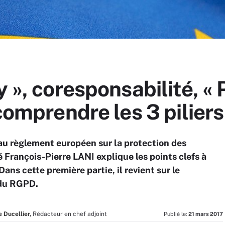
 », coresponsabilité, « 
 comprendre les 3 pilie
eau règlement européen sur la protection des
é François-Pierre LANI explique les points clefs à
ns cette première partie, il revient sur le
s du RGPD.
e Ducellier,
Rédacteur en chef adjoint
Publié le:
21 mars 2017