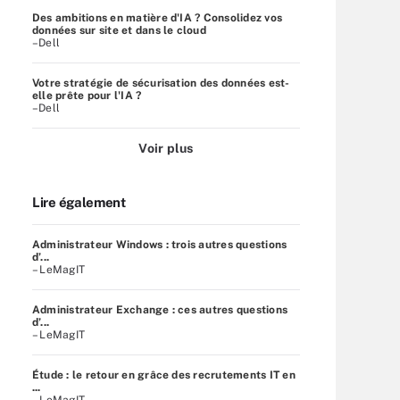
Des ambitions en matière d'IA ? Consolidez vos
données sur site et dans le cloud
–Dell
Votre stratégie de sécurisation des données est-
elle prête pour l'IA ?
–Dell
Voir plus
Lire également
Administrateur Windows : trois autres questions
d’...
– LeMagIT
Administrateur Exchange : ces autres questions
d’...
– LeMagIT
Étude : le retour en grâce des recrutements IT en
...
– LeMagIT