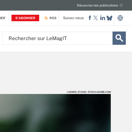
Découvrez nos publications
Suivez-nous:
IER
S'ABONNER
RSS
Rechercher
sur
LeMagIT
LOOKER_STUDIO - STOCK.ADOBE.COM
LOOKER_STUDIO - STOCK.ADOBE.COM