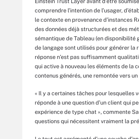
Einstein Trust Layer avant d’être soumise 
comprendre l’intention de l’usager, d’étab
le contexte en provenance d’instances R
des données déjà structurées et des mé
sémantique de Tableau (en disponibilité
de langage sont utilisés pour générer la r
réponse n’est pas suffisamment qualitativ
qui active à nouveau les éléments de la co
contenus générés, une remontée vers un 
« Il y a certaines tâches pour lesquelles
réponde à une question d’un client qui peu
expérience de type chat », commente Sanj
questions qui nécessitent vraiment la pr
Le tout est agrémenté d’une couche d’ap