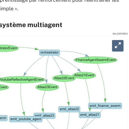
imple ».
n système multiagent
SALESFORCE