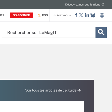
Découvrez nos publications
Suivez-nous:
IER
S'ABONNER
RSS
Rechercher
sur
LeMagIT
Voir tous les articles de ce guide