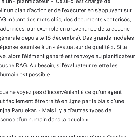
à un « planificateur ». Celui-ci est chargé de
lir un plan d’action et de l’exécuter en s’appuyant sur
AG mêlant des mots clés, des documents vectorisés,
tadonnées, par exemple en provenance de la couche
 générale depuis le 18 décembre). Des grands modèles
éponse soumise à un « évaluateur de qualité ». Si la
e, alors l’élément généré est renvoyé au planificateur
uche RAG. Au besoin, si l’évaluateur rejette les
humain est possible.
 vous ne voyez pas d’inconvénient à ce qu’un agent
t facilement être traité en ligne par le biais d’une
na Parulekar. « Mais il y a d’autres types de
ésence d’un humain dans la boucle ».
prentissage par renforcement pour réentraîner les