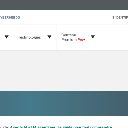
CYBERHEBDO
S'IDENTIF
Contenu
Technologies
Premium
Pro+
 guide:
Agents IA et IA agentique : le guide pour tout comprendre