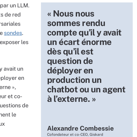
 par un LLM.
« Nous nous
ts de red
sommes rendu
sariales
compte qu’il y avait
de
sondes
.
un écart énorme
 exposer les
dès qu’il est
question de
déployer en
 avait un
éployer en
production un
erne »,
chatbot ou un agent
ur et co-
à l’externe. »
uestions de
nent le
ux
Alexandre Combessie
Cofondateur et co-CEO, Giskard