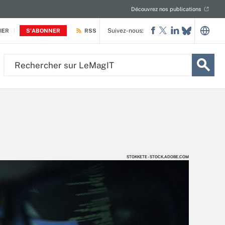
Découvrez nos publications
Suivez-nous:
IER
S'ABONNER
RSS
Rechercher
sur
LeMagIT
STOKKETE - STOCK.ADOBE.COM
STOKKETE - STOCK.ADOBE.COM