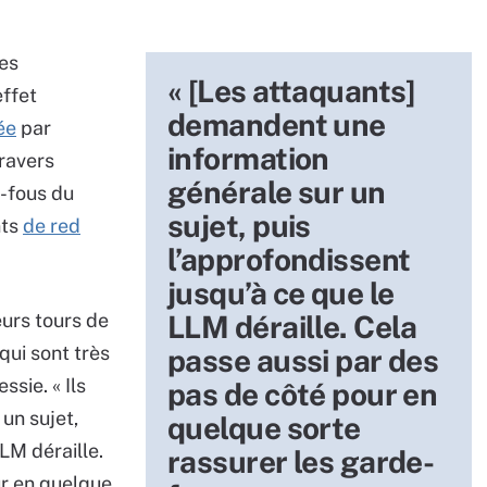
les
« [Les attaquants]
effet
demandent une
ée
par
information
travers
générale sur un
e-fous du
sujet, puis
nts
de red
l’approfondissent
jusqu’à ce que le
eurs tours de
LLM déraille. Cela
qui sont très
passe aussi par des
sie. « Ils
pas de côté pour en
un sujet,
quelque sorte
LM déraille.
rassurer les garde-
ur en quelque