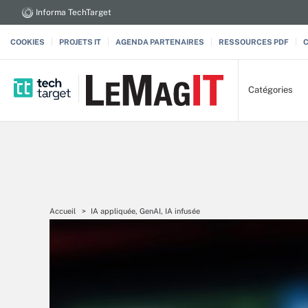
Informa TechTarget
COOKIES
PROJETS IT
AGENDA PARTENAIRES
RESSOURCES PDF
Catégories
Accueil
IA appliquée, GenAI, IA infusée