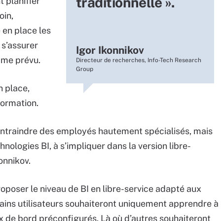
traditionnelle ».
t planifier
oin,
 en place les
 s’assurer
Igor Ikonnikov
omme prévu.
Directeur de recherches, Info-Tech Research
Group
n place,
 formation.
 contraindre des employés hautement spécialisés, mais
nologies BI, à s’impliquer dans la version libre-
konnikov.
roposer le niveau de BI en libre-service adapté aux
rtains utilisateurs souhaiteront uniquement apprendre à
 de bord préconfigurés. Là où d’autres souhaiteront