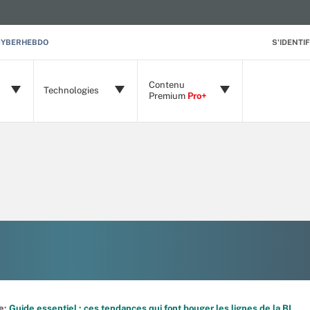
CYBERHEBDO
S'IDENTIF
Contenu
Technologies
Premium
Pro+
de:
Guide essentiel : ces tendances qui font bouger les lignes de la BI