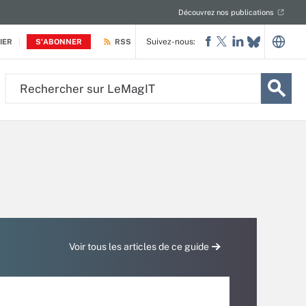
Découvrez nos publications
Suivez-nous:
IER
S'ABONNER
RSS
Rechercher
sur
LeMagIT
Voir tous les articles de ce guide