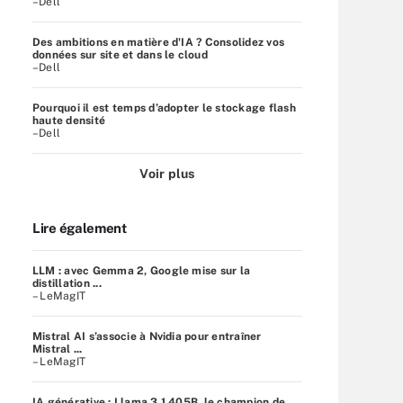
–Dell
Des ambitions en matière d'IA ? Consolidez vos
données sur site et dans le cloud
–Dell
Pourquoi il est temps d’adopter le stockage flash
haute densité
–Dell
Voir plus
Lire également
LLM : avec Gemma 2, Google mise sur la
distillation ...
– LeMagIT
Mistral AI s’associe à Nvidia pour entraîner
Mistral ...
– LeMagIT
IA générative : Llama 3.1 405B, le champion de