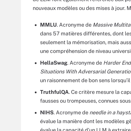
nouveaux modèles ou des mises à jour. Ma
MMLU
. Acronyme de
Massive Multit
dans 57 matières différentes, dont les 
seulement la mémorisation, mais aussi
une compréhension de niveau universi
HellaSwag
. Acronyme de
Harder Endi
Situations With Adversarial Generati
un raisonnement de bon sens lorsqu’il
TruthfulQA
. Ce critère mesure la cap
fausses ou trompeuses, connues sous 
NIHS
. Acronyme de
needle in a hays
évalue la manière dont les modèles gè
évalue la capacité d’un LLM à extraire 