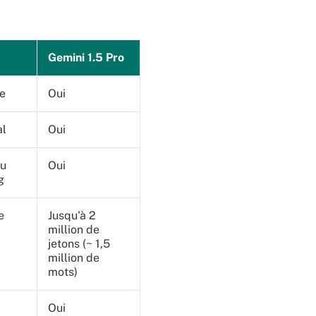
Gemini 1.5 Pro
ue
Oui
al
Oui
du
Oui
g
e
Jusqu'à 2
million de
jetons (~ 1,5
million de
mots)
Oui