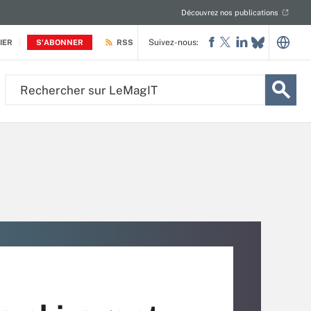
Découvrez nos publications
Suivez-nous:
IER
S'ABONNER
RSS
Rechercher
sur
LeMagIT