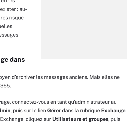
lettres
xister : au-
tres risque
uelles
messages
vage dans
moyen d’archiver les messages anciens. Mais elles ne
 365.
ivage, connectez-vous en tant qu’administrateur au
dmin
, puis sur le lien
Gérer
dans la rubrique
Exchange
d’Exchange, cliquez sur
Utilisateurs et groupes
, puis