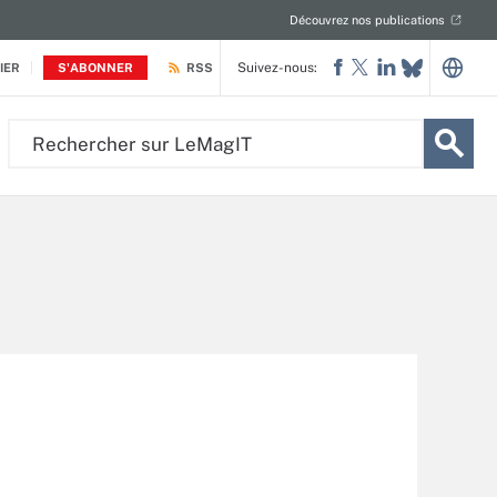
Découvrez nos publications
Suivez-nous:
IER
S'ABONNER
RSS
Rechercher
sur
LeMagIT