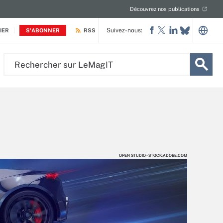
Découvrez nos publications
Suivez-nous:
IER
S'ABONNER
RSS
Rechercher
sur
LeMagIT
OPEN STUDIO - STOCK.ADOBE.COM
OPEN STUDIO - STOCK.ADOBE.COM