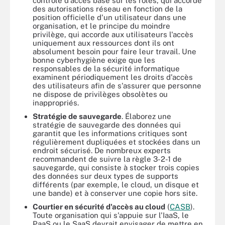
contrôle d'accès basé sur les rôles, qui accorde
des autorisations réseau en fonction de la
position officielle d'un utilisateur dans une
organisation, et le principe du moindre
privilège, qui accorde aux utilisateurs l'accès
uniquement aux ressources dont ils ont
absolument besoin pour faire leur travail. Une
bonne cyberhygiène exige que les
responsables de la sécurité informatique
examinent périodiquement les droits d'accès
des utilisateurs afin de s'assurer que personne
ne dispose de privilèges obsolètes ou
inappropriés.
Stratégie de sauvegarde
. Élaborez une
stratégie de sauvegarde des données qui
garantit que les informations critiques sont
régulièrement dupliquées et stockées dans un
endroit sécurisé. De nombreux experts
recommandent de suivre la règle 3-2-1 de
sauvegarde, qui consiste à stocker trois copies
des données sur deux types de supports
différents (par exemple, le cloud, un disque et
une bande) et à conserver une copie hors site.
Courtier en sécurité d'accès au cloud
(
CASB
).
Toute organisation qui s'appuie sur l'IaaS, le
PaaS ou le SaaS devrait envisager de mettre en