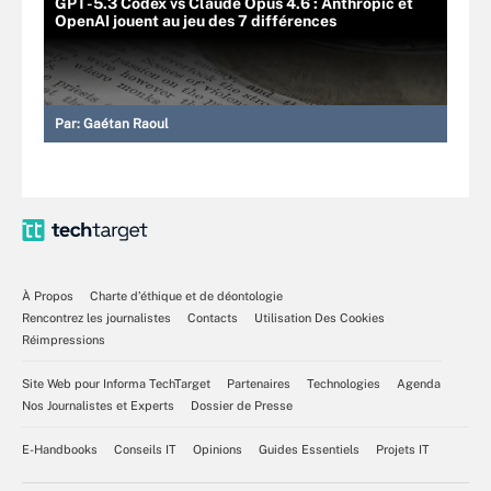
GPT-5.3 Codex vs Claude Opus 4.6 : Anthropic et
OpenAI jouent au jeu des 7 différences
Par:
Gaétan Raoul
À Propos
Charte d’éthique et de déontologie
Rencontrez les journalistes
Contacts
Utilisation Des Cookies
Réimpressions
Site Web pour Informa TechTarget
Partenaires
Technologies
Agenda
Nos Journalistes et Experts
Dossier de Presse
E-Handbooks
Conseils IT
Opinions
Guides Essentiels
Projets IT