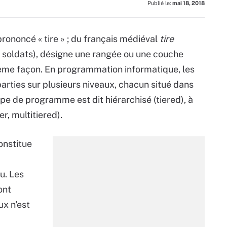
Publié le:
mai 18, 2018
(prononcé « tire » ; du français médiéval
tire
e soldats), désigne une rangée ou une couche
même façon. En programmation informatique, les
rties sur plusieurs niveaux, chacun situé dans
ype de programme est dit hiérarchisé (tiered), à
r, multitiered).
onstitue
u. Les
ont
ux n'est