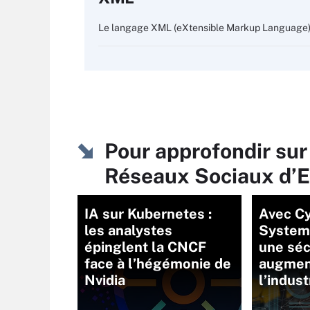
Le langage XML (eXtensible Markup Language) s
Pour approfondir sur 
Réseaux Sociaux d’E
IA sur Kubernetes :
Avec Cy
les analystes
SystemX
épinglent la CNCF
une séc
face à l’hégémonie de
augmen
Nvidia
l’indust