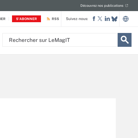
Découvrez nos publications
Suivez-nous:
IER
S'ABONNER
RSS
Rechercher
sur
LeMagIT