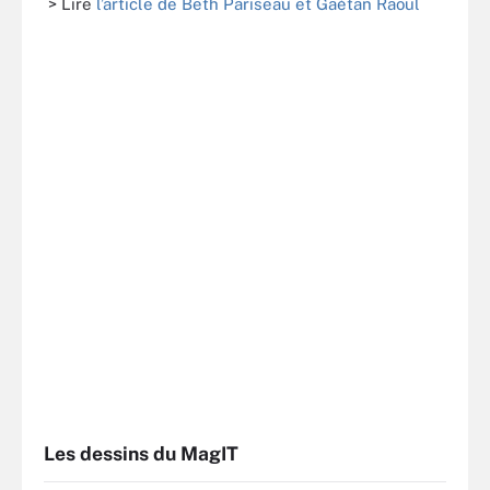
> Lire
l’article de Beth Pariseau et Gaétan Raoul
Les dessins du MagIT