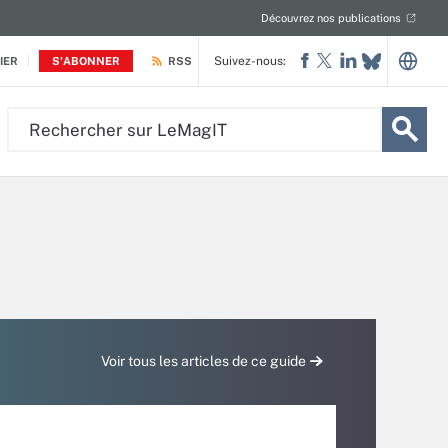
Découvrez nos publications
Suivez-nous:
IER
S'ABONNER
RSS
Rechercher
sur
LeMagIT
Voir tous les articles de ce guide