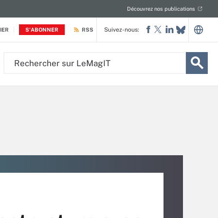
Découvrez nos publications
Suivez-nous:
IER
S'ABONNER
RSS
Rechercher
sur
LeMagIT