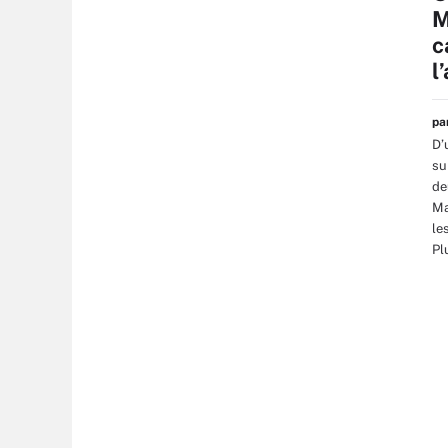
M
c
l
p
D’
su
de
Ma
le
Pl