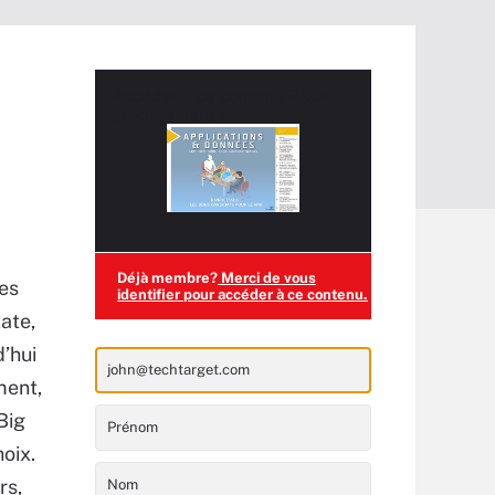
Accédez à ce contenu
PRO+
gratuitement !
Déjà membre?
Merci de vous
les
identifier pour accéder à ce contenu.
ate,
’hui
ment,
 Big
hoix.
rs,