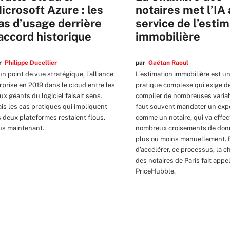
icrosoft Azure : les
notaires met l’IA
as d’usage derrière
service de l’esti
’accord historique
immobilière
ar
Philippe Ducellier
par
Gaétan Raoul
un point de vue stratégique, l’alliance
L’estimation immobilière est u
rprise en 2019 dans le cloud entre les
pratique complexe qui exige d
ux géants du logiciel faisait sens.
compiler de nombreuses variabl
is les cas pratiques qui impliquent
faut souvent mandater un expe
s deux plateformes restaient flous.
comme un notaire, qui va effec
us maintenant.
nombreux croisements de don
plus ou moins manuellement. 
d’accélérer, ce processus, la 
des notaires de Paris fait appel
PriceHubble.