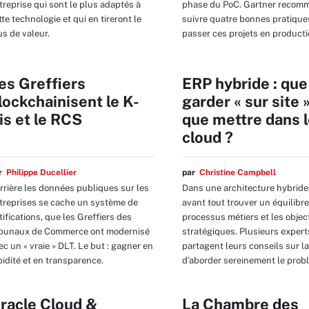
treprise qui sont le plus adaptés à
phase du PoC. Gartner recom
tte technologie et qui en tireront le
suivre quatre bonnes pratique
us de valeur.
passer ces projets en producti
es Greffiers
ERP hybride : que
lockchainisent le K-
garder « sur site »
is et le RCS
que mettre dans 
cloud ?
ar
Philippe Ducellier
par
Christine Campbell
rrière les données publiques sur les
Dans une architecture hybride, 
treprises se cache un système de
avant tout trouver un équilibre
tifications, que les Greffiers des
processus métiers et les objec
ibunaux de Commerce ont modernisé
stratégiques. Plusieurs expert
ec un « vraie » DLT. Le but : gagner en
partagent leurs conseils sur l
pidité et en transparence.
d’aborder sereinement le prob
racle Cloud &
La Chambre des