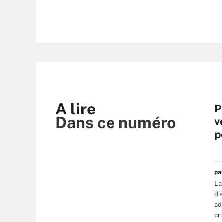
A lire
P
Dans ce numéro
v
p
p
La
d’
ad
cr