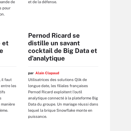
mande de
et de la défense.
s pour
on.
Pernod Ricard se
 et
distille un savant
le
cocktail de Big Data et
d’analytique
par
Alain Clapaud
il faut
Utilisatrices des solutions Qlik de
 entre les
longue date, les filiales françaises
tifs
Pernod Ricard exploitent l’outil
s
analytique connecté à la plateforme Big
a manière
Data du groupe. Un mariage réussi dans
lème.
lequel la brique Snowflake monte en
puissance.