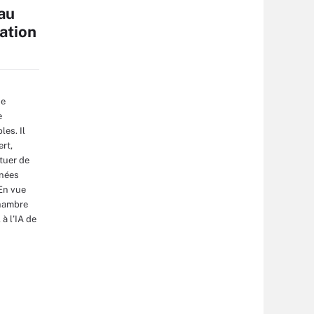
 au
mation
ne
e
es. Il
rt,
tuer de
nées
En vue
chambre
 à l’IA de