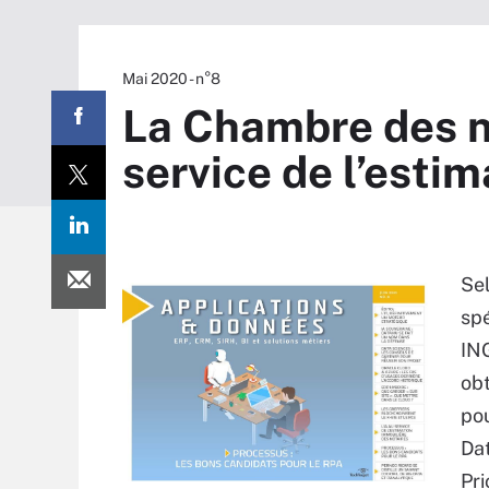
Mai 2020 - n°8
La Chambre des no
service de l’esti
Sel
spé
ING
obt
pou
Dat
Pri