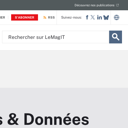
Découvrez nos publications
Suivez-nous:
IER
S'ABONNER
RSS
Rechercher
sur
LeMagIT
s & Données