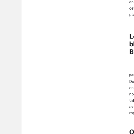
en
ce
pl
L
b
B
p
De
en
no
tr
av
ra
O