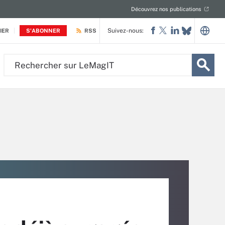
Découvrez nos publications
Suivez-nous:
IER
S'ABONNER
RSS
Rechercher
sur
LeMagIT