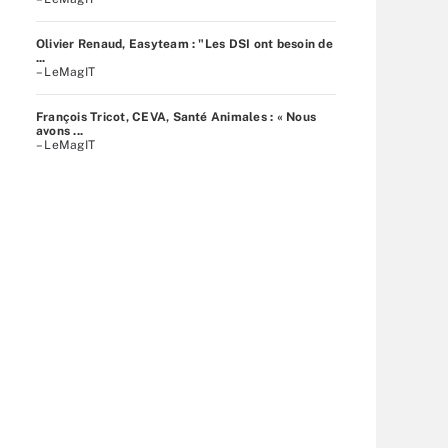
Olivier Renaud, Easyteam : "Les DSI ont besoin de
...
– LeMagIT
François Tricot, CEVA, Santé Animales : « Nous
avons ...
– LeMagIT