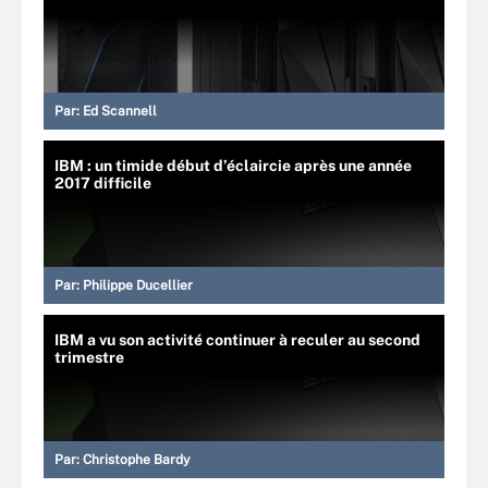
Par:
Ed Scannell
IBM : un timide début d’éclaircie après une année
2017 difficile
Par:
Philippe Ducellier
IBM a vu son activité continuer à reculer au second
trimestre
Par:
Christophe Bardy