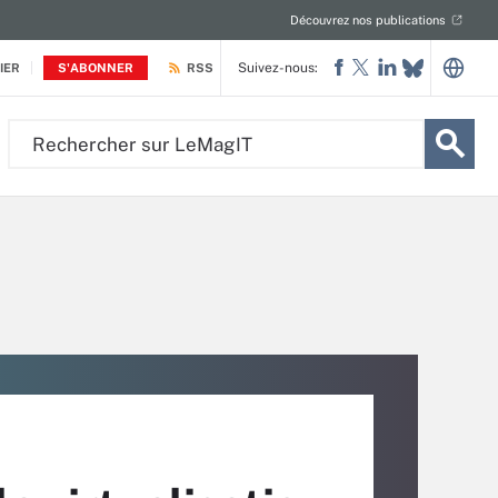
Découvrez nos publications
Suivez-nous:
IER
S'ABONNER
RSS
Rechercher
sur
LeMagIT