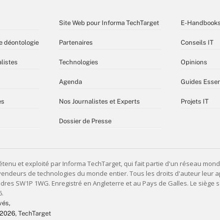
Site Web pour Informa TechTarget
E-Handbook
e déontologie
Partenaires
Conseils IT
listes
Technologies
Opinions
Agenda
Guides Essen
es
Nos Journalistes et Experts
Projets IT
Dossier de Presse
vés,
 2026
, TechTarget