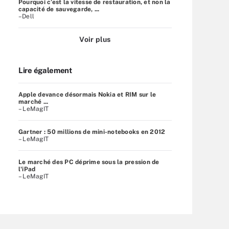
Pourquoi c’est la vitesse de restauration, et non la
capacité de sauvegarde, ...
–Dell
Voir plus
Lire également
Apple devance désormais Nokia et RIM sur le
marché ...
– LeMagIT
Gartner : 50 millions de mini-notebooks en 2012
– LeMagIT
Le marché des PC déprime sous la pression de
l'iPad
– LeMagIT