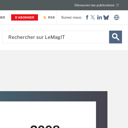
Découvrez nos publications
Suivez-nous:
IER
S'ABONNER
RSS
Rechercher
sur
LeMagIT