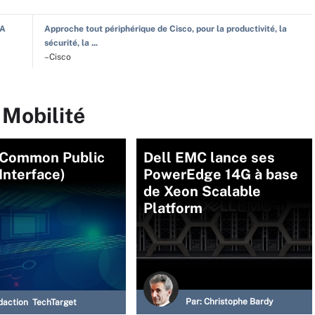
IA
Approche tout périphérique de Cisco, pour la productivité, la
sécurité, la ...
–Cisco
 Mobilité
(Common Public
Dell EMC lance ses
Interface)
PowerEdge 14G à base
de Xeon Scalable
Platform
Par:
Christophe Bardy
daction TechTarget