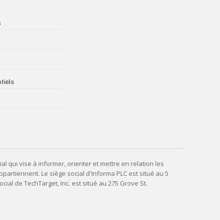
s
tiels