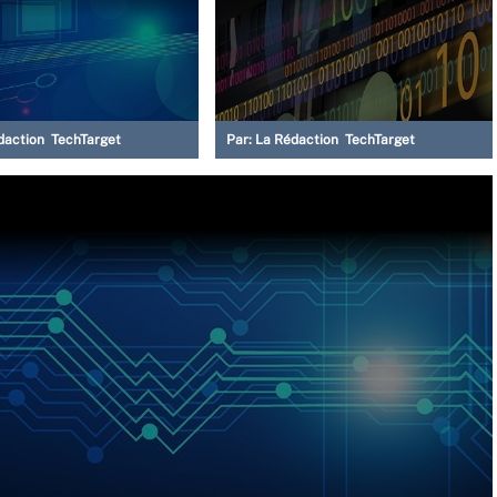
daction TechTarget
Par:
La Rédaction TechTarget