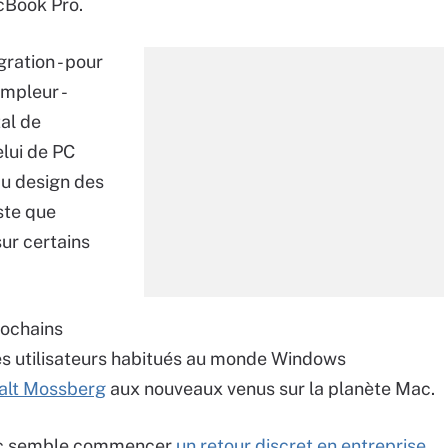
cBook Pro.
ration - pour
mpleur -
al de
elui de PC
du design des
ste que
ur certains
rochains
es utilisateurs habitués au monde Windows
Walt Mossberg
aux nouveaux venus sur la planète Mac.
Mac semble commencer
un retour discret en entreprise
.