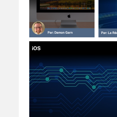
Par:
Damon Garn
Par:
La Ré
iOS