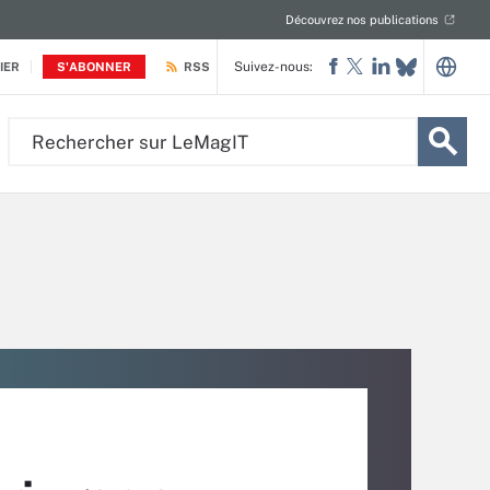
Découvrez nos publications
Suivez-nous:
IER
S'ABONNER
RSS
Rechercher
sur
LeMagIT