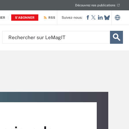
Découvrez nos publications
Suivez-nous:
IER
S'ABONNER
RSS
Rechercher
sur
LeMagIT