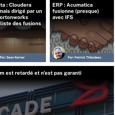
ta : Cloudera
ERP : Acumatica
ais dirigé par un
fusionne (presque)
Hortonworks
avec IFS
liste des fusions
Par:
Sean Kerner
Par:
Patrick Thibodeau
 est retardé et n’est pas garanti