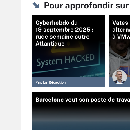
Pour approfondir su
Cyberhebdo du
Vates 
19 septembre 2025 :
altern
rude semaine outre-
à VMw
Atlantique
Par:
La Rédaction
Barcelone veut son poste de trav