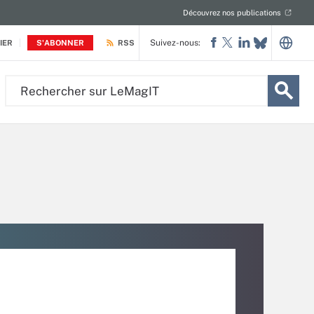
Découvrez nos publications
Suivez-nous:
IER
S'ABONNER
RSS
Rechercher
sur
LeMagIT