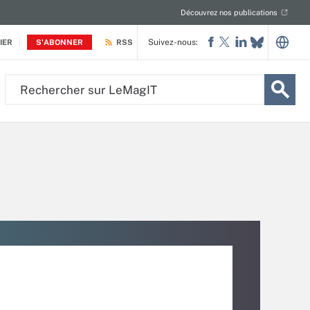
Découvrez nos publications
Suivez-nous:
IER
S'ABONNER
RSS
Rechercher
sur
LeMagIT