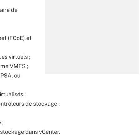
laire de
net (FCoE) et
es virtuels ;
lume VMFS ;
(PSA, ou
rtualisés ;
ntrôleurs de stockage ;
 ;
 stockage dans vCenter.