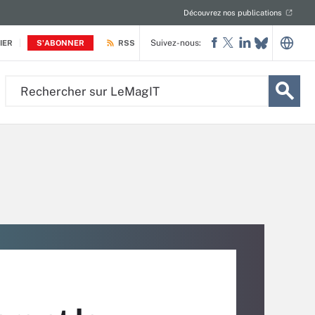
Découvrez nos publications
Suivez-nous:
IER
S'ABONNER
RSS
Rechercher
sur
LeMagIT